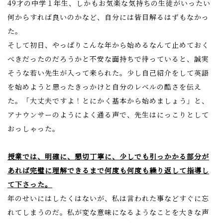
49才の中学１年生、しかもお気楽な気持ちの生徒がいったい
何からすれば良いのかなど、自分には皆目解るはずもなかっ
た。
そして初日、やっぱりこんな年から始めるなんて止めておく
べきだったのだろうかと不安な面持ちで待っていると、誠実
そうな若い先生が入って来られた。少し自己紹介をして英語
を始めようと思ったきっかけと自分のレベルの酷さを伝え
た。「大丈夫ですよ！とにかく基本から始めましょう」と、
アナウンサーのようによく通る声で、先生はにっこりとして
おっしゃった。
授業では、明確に、懇切丁寧に、少しでも引っかかる部分が
あれば完璧に理解できるまで何度も何度も繰り返して指導し
て下さった。
年のせいにはしたくはないが、私は言われた事などすぐに忘
れてしまうのだ。私が変な意味になるようなことを大きな声