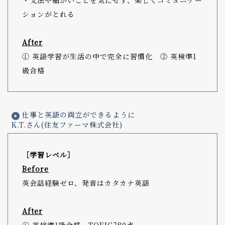
・文法や細かいことを気にせず、楽しくコミュニケー
ションがとれる
After
① 英語学習が生活の中で完全に習慣化 ② 英検準1
級合格
仕事と英語の両立ができるように
K.T.さん(住友ファーマ株式会社)
［学習レベル］
Before
英会話経験ゼロ、発音はカタカナ英語
After
① 英検準1級合格、TOEIC780点