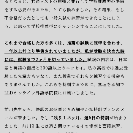
るとなると、共通テストの勉強と
並行して学校推薦型の準備
を
する必要があるため、とても悩みました。
その結果、もし
不合格だったとしても一般入試の練習ができたことにしよ
う、と
思って学校推薦型にチャレンジすることにしました。
これまで合格した方の多くは、推薦の試験に照準を合わせ、
一年以上前より準備されていましたが、私が受験を決めた時
には、
試験まで2ヶ月を切っていました。
試験の内容は、日本
語と英語の面接と300語以上のエッセイ。
私の高校では過去受
験した先輩方も少なく、また授業でそれらを
練習する機会
も
ありませんでした。
これらを特訓するために、
無理を承知で
LLDオンライン外語学院様にお願いしました。
前川先生から、快諾のお返事ときめ細やかな特訓プランのメ
ールが
来ました。
そして
残り１.5ヶ月、週5日の特訓
が始まり
ました。
前川先生には過去問のエッセイの添削と面接練習、