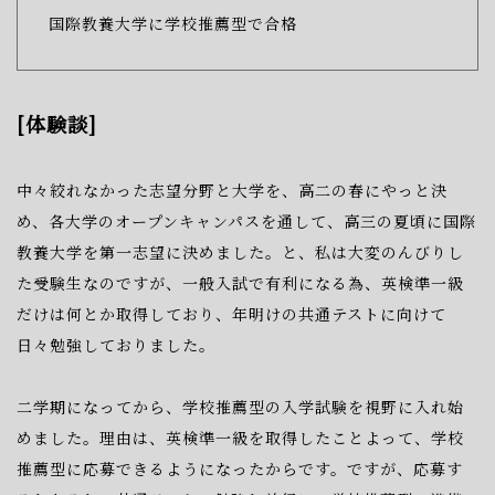
国際教養大学に学校推薦型で合格
[体験談]
中々絞れなかった志望分野と大学を、高二の春にやっと決
め、
各大学のオー
プンキャンパスを通して、高三の夏頃に国際
教養大学を
第一志望に決めまし
た。
と、私は大変のんびりし
た受験生なのですが、
一般入試で有利になる為、英検
準一級
だけは何とか取得しており、
年明けの共通テストに向けて
日々勉強して
おりました。
二学期になってから、学校推薦型の入学試験を視野に入れ始
めました。
理由
は、英検準一級を取得したことよって、学校
推薦型に応募できるようになったか
らです。
ですが、応募す