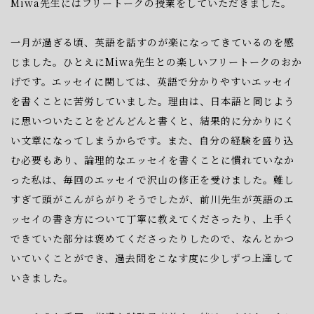
Miwa先生には
フリートーク
の授業をしていただきました。
一月が過ぎる頃、英語を話すのが楽になってきているのを感
じました。
ひとえ
にMiwa先生との楽しいフリートークのおか
げです。
エッセイに関しては、英語で分かりやすいエッセイ
を書くことに
苦労していました
。理由は、日本語と同じよう
に思いついたことを
どんどんと書くと、結果的に分
かりにく
い文章になってしまうからです。
また、自分の経験を盛り込
む必要もあ
り、論理的なエッセイを
書くことに慣れていなか
った私は、毎回のエッセイで沢
山の修正を
受けました。
難し
すぎて頭がこんがらがりそうでしたが、
前川先生が英語のエ
ッセイの書き
方について丁寧に教えてくださったり、
上手く
できていた部分は褒めてくださっ
たりしたので、
なんとかつ
いていくことができ、過去問をこなす度に
少しずつ上
達して
いきました。